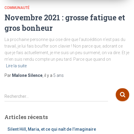
COMMUNAUTÉ
Novembre 2021 : grosse fatigue et
gros bonheur
La prochaine personne qui ose dire que l’autoédition n’est pas du
travail, je lui fais bouffer son clavier ! Non parce que, adorant ce
que je fais actuellement, je me suis un peu surmené, on va dire. Et je
m’en suis rendu compte un peu tard. Parce que quand on
Lire la suite
Par
Malone Silence
, il y a
5 ans
R
Rechercher…
e
c
h
Articles récents
e
r
Silent Hill, Maria, et ce qui naît de l’imaginaire
c