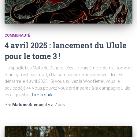
COMMUNAUTÉ
4 avril 2025 : lancement du Ulule
pour le tome 3 !
Il s’appelle Les Nuits du Dehors, c’est le troisième et dernier tome de
Stanley n’est pas mort, et la campagne de financement dédiée
démarre le 4 avril 2025 ! Si vous suivez la Woof’letter, vous le
saviez déjà 👀 Vous pouvez vous pré-inscrire à la campagne Ulule
en cliquant ici
Lire la suite
Par
Malone Silence
, il y a
2 ans