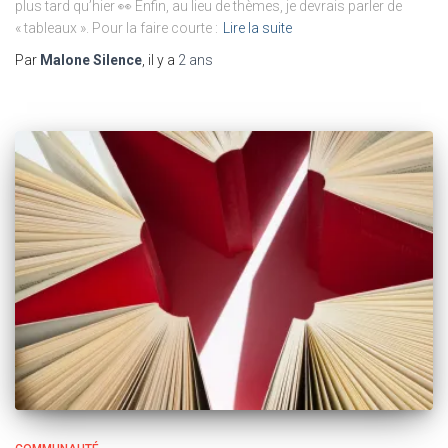
plus tard qu’hier 👀 Enfin, au lieu de thèmes, je devrais parler de
« tableaux ». Pour la faire courte :
Lire la suite
Par
Malone Silence
, il y a
2 ans