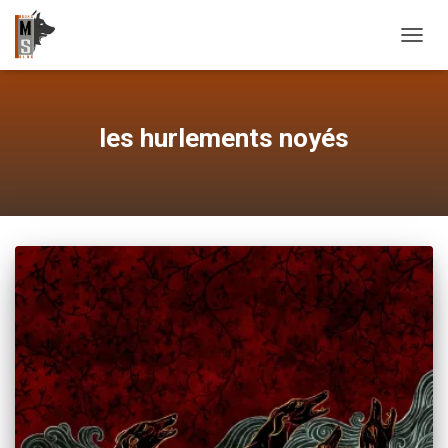
OUVRI
les hurlements noyés