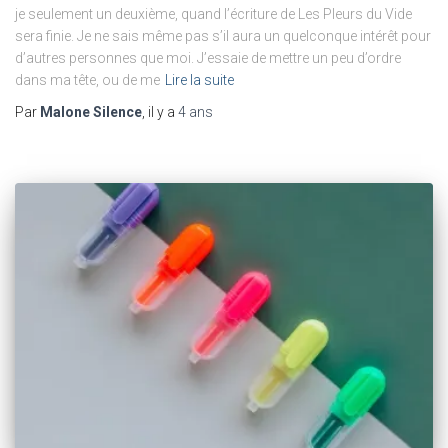
je seulement un deuxième, quand l’écriture de Les Pleurs du Vide
sera finie. Je ne sais même pas s’il aura un quelconque intérêt pour
d’autres personnes que moi. J’essaie de mettre un peu d’ordre
dans ma tête, ou de me
Lire la suite
Par
Malone Silence
, il y a
4 ans