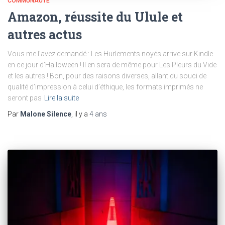
COMMUNAUTÉ
Amazon, réussite du Ulule et
autres actus
Vous me l’avez demandé : Les Hurlements noyés arrive sur Kindle
en ce jour d’Halloween ! Il en sera de même pour Les Pleurs du Vide
et les autres ! Bon, pour des raisons diverses, allant du souci de
qualité d’impression à celui d’éthique, les formats imprimés ne
seront pas
Lire la suite
Par
Malone Silence
, il y a
4 ans