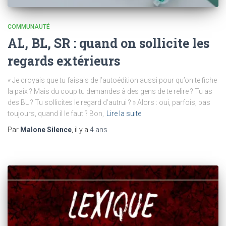
COMMUNAUTÉ
AL, BL, SR : quand on sollicite les
regards extérieurs
« Je croyais que tu faisais de l’autoédition aussi pour qu’on te fiche
la paix ? Mais du coup tu demandes à des gens de te relire ? Tu as
des BL ? Tu sollicites le regard d’autrui ? » Alors : oui, parfois, pas
toujours, quand il le faut ? Bon,
Lire la suite
Par
Malone Silence
, il y a
4 ans