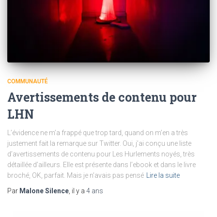
COMMUNAUTÉ
Avertissements de contenu pour
LHN
L’évidence ne m’a frappé que trop tard, quand on m’en a très
justement fait la remarque sur Twitter. Oui, j’ai conçu une liste
d’avertissements de contenu pour Les Hurlements noyés, très
détaillée d’ailleurs. Elle est présente dans l’ebook et dans le livre
broché, OK, parfait. Mais je n’avais pas pensé
Lire la suite
Par
Malone Silence
, il y a
4 ans