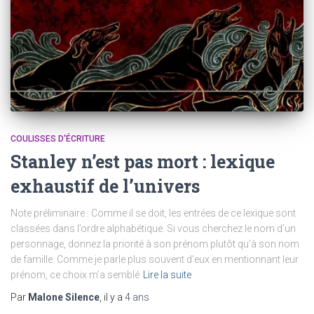
COULISSES D'ÉCRITURE
Stanley n’est pas mort : lexique
exhaustif de l’univers
Note préliminaire : Comme il se doit, les entrées de ce lexique sont
classées dans l’ordre alphabétique. Si vous cherchez le nom d’un
personnage, donnez la priorité à son prénom plutôt qu’à son nom
de famille. Comme je parle plus souvent d’eux en mentionnant leur
prénom, ce choix m’a semblé
Lire la suite
Par
Malone Silence
, il y a
4 ans