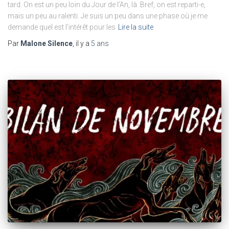
tard. On est un peu loin du Jour de l’An, là. Bref, on est reparti-e,
mais un peu au ralenti. Je suis un peu dans une phase où je me
demande quel est l’intérêt pour les
Lire la suite
Par
Malone Silence
, il y a
5 ans