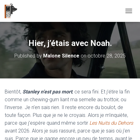
OUVRI
Hier, j’étais avec Noah.
Published by
Malone Silence
on
octobre 28, 2025
Bientôt,
Stanley n’est pas mort
, ce sera fini. Et j’étire la fin
comme un chewing-gum liant ma semelle au trottoir, ou
l’inverse. Je n’en sais rien. Il reste encore du boulot, de
toute façon. Plus que je ne le croyais. Alors je m’inquiète,
parce que j’espère quand même sortir
Les Nuits du Dehors
avant 2026. Alors je suis rassuré, parce que je sais où j’en
suis. Parce que je gagne encore un peu de temps, avant le