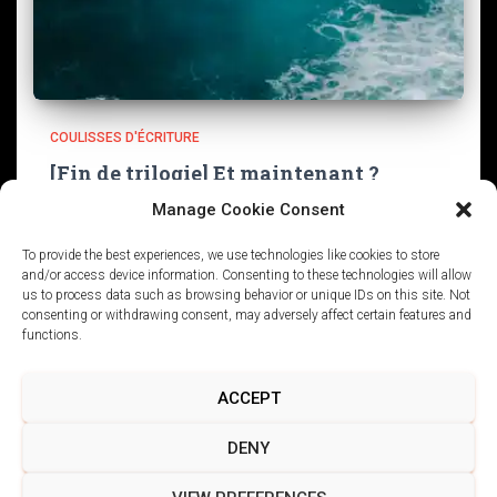
COULISSES D'ÉCRITURE
[Fin de trilogie] Et maintenant ?
Manage Cookie Consent
Il y a dix jours tout pile, le dernier tome de Stanley n’est
pas mort est sorti. Et maintenant ? Je navigue entre les
To provide the best experiences, we use technologies like cookies to store
salves de colis Ulule, les mails à envoyer, les nouvelles
and/or access device information. Consenting to these technologies will allow
commandes
Lire la suite
us to process data such as browsing behavior or unique IDs on this site. Not
consenting or withdrawing consent, may adversely affect certain features and
functions.
ACCEPT
POLITIQUE DE CONFIDENTIALITÉ
DENY
CONDITIONS GÉNÉRALES DE VENTE