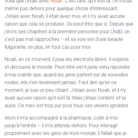
voilà que j’étais avec
Noah
. C’est rare, qu’il soit là. On n’était
même pas dehors pour quelque chose d’intéressant.
J’étais avec Noah, il était avec moi, et il n’y avait aucune
raison que cela se produise. Ou peut-être que si. Depuis que
j’écris ses chapitres à la première personne pour LNdD, on
s’est pas mal rapprochés – et sa voix est d’une beauté
fulgurante, en plus, en tout cas pour moi.
Noah, en ce moment, il joue les électrons libres. Il explore
et découvre le monde. Peut-être est-il juste venu répondre
à ma crainte que, quand les gens partent sur de nouvelles
routes, iels n’en reviennent jamais. Faut dire qu’en ce
moment, je suis un peu chiant. J’étais avec Noah, et il n’y
avait aucune raison qu’il soit là. Mais j’étais content, et lui
aussi. Ce mec est trop pur pour tous ces univers ignobles.
Alors il m’a accompagné à la pharmacie, collé à moi
jusqu’à l’entrée – il m’a attendu dehors. Pour interagir
proprement avec les gens de mon monde, il fallait que je