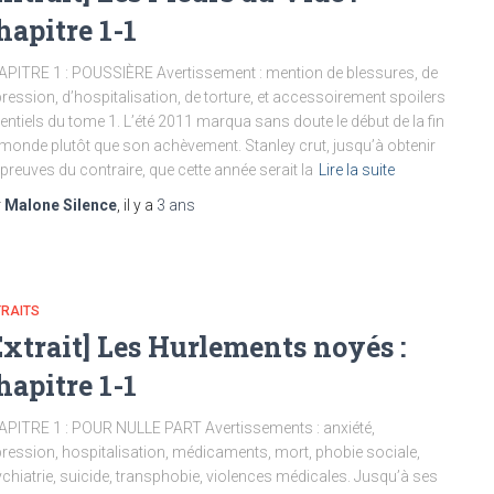
hapitre 1-1
PITRE 1 : POUSSIÈRE Avertissement : mention de blessures, de
ression, d’hospitalisation, de torture, et accessoirement spoilers
entiels du tome 1. L’été 2011 marqua sans doute le début de la fin
monde plutôt que son achèvement. Stanley crut, jusqu’à obtenir
 preuves du contraire, que cette année serait la
Lire la suite
r
Malone Silence
, il y a
3 ans
TRAITS
Extrait] Les Hurlements noyés :
hapitre 1-1
PITRE 1 : POUR NULLE PART Avertissements : anxiété,
ression, hospitalisation, médicaments, mort, phobie sociale,
chiatrie, suicide, transphobie, violences médicales. Jusqu’à ses