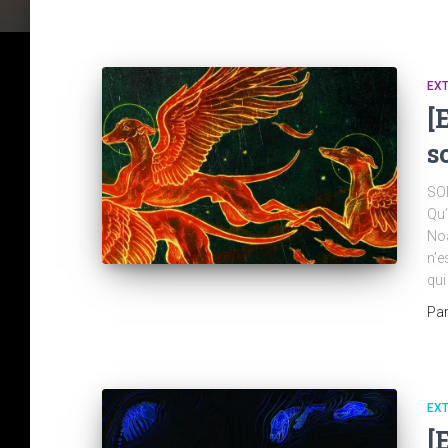
EX
[
s
SON
Qu’
Noa
n’e
qui
Pa
EX
[