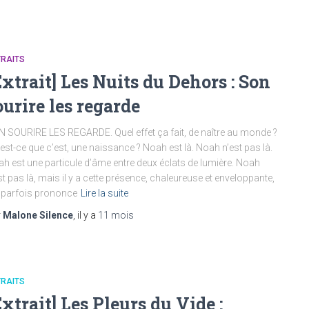
TRAITS
Extrait] Les Nuits du Dehors : Son
ourire les regarde
 SOURIRE LES REGARDE. Quel effet ça fait, de naître au monde ?
est-ce que c’est, une naissance ? Noah est là. Noah n’est pas là.
h est une particule d’âme entre deux éclats de lumière. Noah
st pas là, mais il y a cette présence, chaleureuse et enveloppante,
 parfois prononce
Lire la suite
r
Malone Silence
, il y a
11 mois
TRAITS
Extrait] Les Pleurs du Vide :