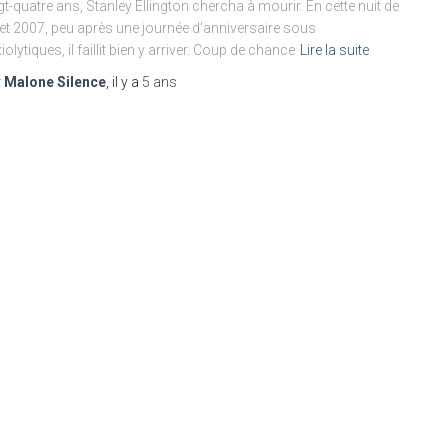
gt-quatre ans, Stanley Ellington chercha à mourir. En cette nuit de
llet 2007, peu après une journée d’anniversaire sous
iolytiques, il faillit bien y arriver. Coup de chance
Lire la suite
r
Malone Silence
, il y a
5 ans