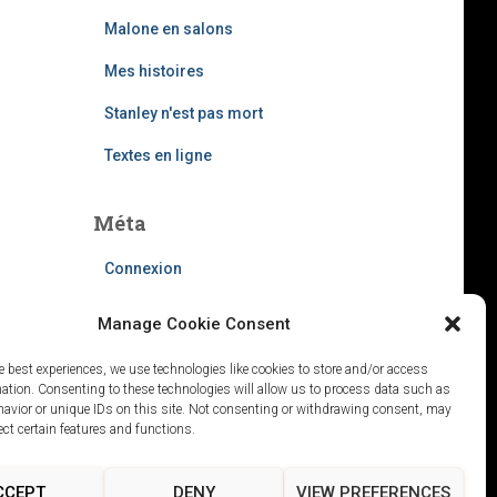
Malone en salons
Mes histoires
Stanley n'est pas mort
Textes en ligne
Méta
Connexion
Flux des publications
Manage Cookie Consent
Flux des commentaires
e best experiences, we use technologies like cookies to store and/or access
mation. Consenting to these technologies will allow us to process data such as
Site de WordPress-FR
avior or unique IDs on this site. Not consenting or withdrawing consent, may
ect certain features and functions.
CCEPT
DENY
VIEW PREFERENCES