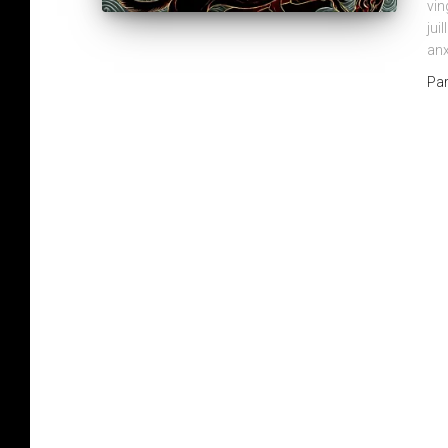
vin
jui
anx
Pa