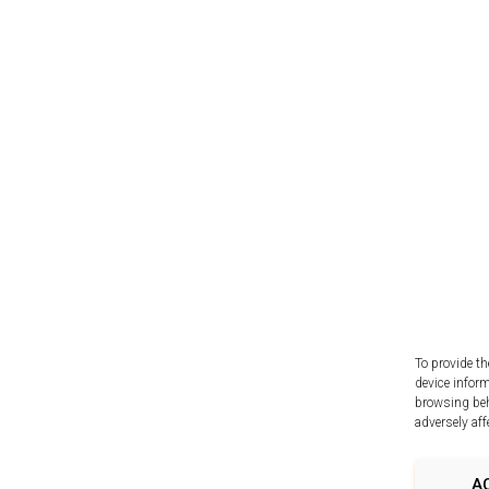
To provide th
device infor
browsing beh
adversely aff
A