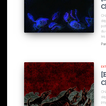
C
CHA
dép
pot
du 
les
Pa
EX
[
C
CHA
dép
psy