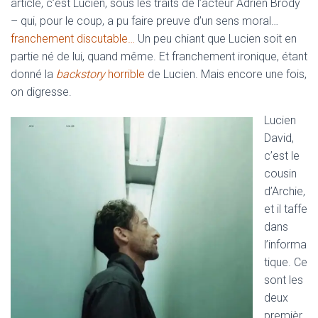
article, c’est Lucien, sous les traits de l’acteur Adrien Brody
– qui, pour le coup, a pu faire preuve d’un sens moral…
franchement discutable…
Un peu chiant que Lucien soit en
partie né de lui, quand même. Et franchement ironique, étant
donné la
backstory
horrible
de Lucien. Mais encore une fois,
on digresse.
Lucien
David,
c’est le
cousin
d’Archie,
et il taffe
dans
l’informa
tique. Ce
sont les
deux
premièr