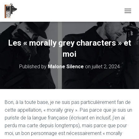
OUVRI
Les « morally grey characters » et
moi
Published by
Malone Silence
on
juillet 2, 2024
Bon, à la toute base, je ne suis pas particulièrement fan de
cette appellation, « morally grey ». Pas parce que je suis un
puriste de la langue française (écrivant en inclusif, j’en ai
perdu ma carte depuis longtemps), mais parce que pour
moi, un bon personnage est nécessairement « morally