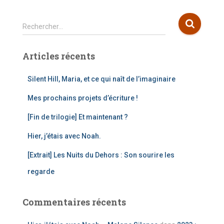
R
Rechercher…
e
c
Articles récents
h
e
r
Silent Hill, Maria, et ce qui naît de l’imaginaire
c
Mes prochains projets d’écriture !
h
e
[Fin de trilogie] Et maintenant ?
r
Hier, j’étais avec Noah.
:
[Extrait] Les Nuits du Dehors : Son sourire les
regarde
Commentaires récents