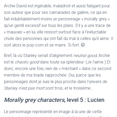
Archie David est ingérable, maladroit et aussi fatigant pour
son auteur que pour ses camarades de galère, ce qui en
fait indubitablement moins un personnage « morally grey »
qu’un gentil excessif sur tous les plans. S’il y a une trace de
« mauvais » en lui, elle ressort surtout face à l’inéluctable
chute des personnes qui ont fait du mal à celles qu’il aime. Il
sort alors le pop-corn et se marre. Si fort. 🤭
Bref, là où Stanley serait d’alignement
neutral good
, Archie
est le
chaotic good
dans toute sa splendeur. (Je l’aime.) Et
donc, encore une fois, rien de « méchant » dans ce second
membre de ma triade rapprochée. Oui, parce que les
personnages dont je suis le plus proche dans l’univers de
Stanley n’est pas mort
sont trois, et le troisième…
Morally grey characters
, level 5 : Lucien
Le personnage représenté en image à la une de cette