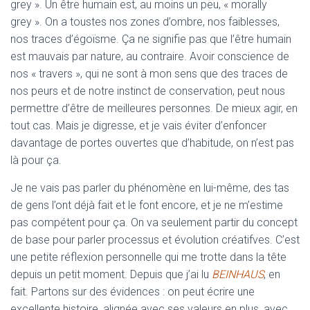
grey ». Un être humain est, au moins un peu, « morally
grey ». On a toustes nos zones d’ombre, nos faiblesses,
nos traces d’égoïsme. Ça ne signifie pas que l’être humain
est mauvais par nature, au contraire. Avoir conscience de
nos « travers », qui ne sont à mon sens que des traces de
nos peurs et de notre instinct de conservation, peut nous
permettre d’être de meilleures personnes. De mieux agir, en
tout cas. Mais je digresse, et je vais éviter d’enfoncer
davantage de portes ouvertes que d’habitude, on n’est pas
là pour ça.
Je ne vais pas parler du phénomène en lui-même, des tas
de gens l’ont déjà fait et le font encore, et je ne m’estime
pas compétent pour ça. On va seulement partir du concept
de base pour parler processus et évolution créatifves. C’est
une petite réflexion personnelle qui me trotte dans la tête
depuis un petit moment. Depuis que j’ai lu
BEINHAUS
, en
fait. Partons sur des évidences : on peut écrire une
excellente histoire, alignée avec ses valeurs en plus, avec