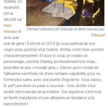
Stanley. En
revanche,
j’en ai
discuté
sur
mes
Portrait d’Archie (et Orlando le terre-neuve) par
réseaux
et
Pikkulef
avec pas
mal de gens ! Il est né en 2019 (je vous parlerai de son
origin story
, promis) et je l’adore. Archie, c’est mon
comfort
character
personnel ! Et pour le coup, je voulais un
personnage, comme Stanley, profondément bon mais…
peut-être un peu « morally grey ». Disons qu’on sortait de
l’altruisme sacrificiel, né d’une certaine culpabilité, pour sa
forme plus saine, avec une pointe d’égoïsme. Vous savez,
le
self-care
dont on parle si souvent – bon, Archie s’est
révélé
très
mauvais en la matière. Son égoïsme s’est mué
en fierté mal placée et son altruisme en tendance à la
surprotection !