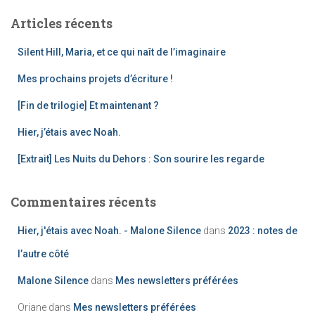
h
Articles récents
e
r
Silent Hill, Maria, et ce qui naît de l’imaginaire
c
h
Mes prochains projets d’écriture !
e
[Fin de trilogie] Et maintenant ?
r
Hier, j’étais avec Noah.
:
[Extrait] Les Nuits du Dehors : Son sourire les regarde
Commentaires récents
Hier, j'étais avec Noah. - Malone Silence
dans
2023 : notes de
l’autre côté
Malone Silence
dans
Mes newsletters préférées
Oriane
dans
Mes newsletters préférées