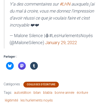
Y'a des commentaires sur
#LHN
auxquels j'ai
du mal à croire, vous me donnez l'impression
d'avoir réussi ce que je voulais faire et c'est
incroyable ❤️❤️
— Malone Silence |🩸#LesHurlementsNoyés
(@MaloneSilence)
January 29, 2022
Partager :
Catégories :
COULISSES D'ÉCRITURE
Tags:
autoédition
bilan
blabla
bonne année
écriture
légitimité
les hurlements noyés