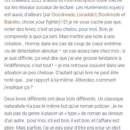
Oh, d’ailleurs, 2022 a aussi vu mon inscription toute fraîche
sur les réseaux sociaux de lecture.
Les Hurlements noyés
y
est aussi, d’ailleurs (sur
Goodreads
,
Livraddict
,
Booknode
et
Babelio
, chose your fighter) ! Et je ne vous cache pas que,
noter des livres, c’est un peu chelou, pour moi. Bon, je
comprends à quoi ça sert. Mais mettre une note à une
création… Hormis dans les cas de coup de cœur extrême
ou de détestation absolue – un cas assez rare chez moi ; si
je suis difficile, ça veut dire que j’ai une grosse tendance à
l’indifférence, c’est tout ! – je me retrouve souvent dans une
situation un peu cheloue. D’autant qu’un livre ne peut être
noté que… par rapport à lui-même. Attendez, comment
j’explique ça ?
Deux livres différents ont deux buts différents. Un classique
naturaliste n’a pas le même but qu’un roman policier. Je ne
suis pas du genre à placer un « type » de roman au-dessus
d’un autre : pour moi, s’il est bon, il est bon, et l’affaire est
pliée. Mais parfois, j’ai un peu peur d’être pris pour un idiot