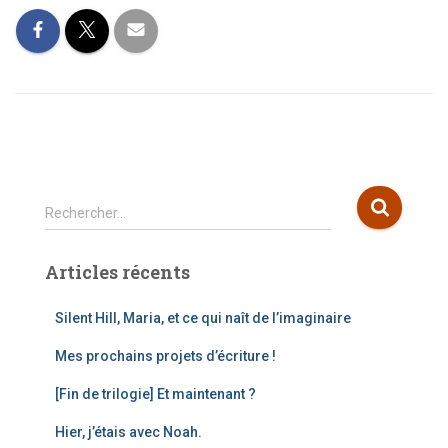
R
Rechercher…
e
c
Articles récents
h
e
r
Silent Hill, Maria, et ce qui naît de l’imaginaire
c
Mes prochains projets d’écriture !
h
e
[Fin de trilogie] Et maintenant ?
r
Hier, j’étais avec Noah.
: