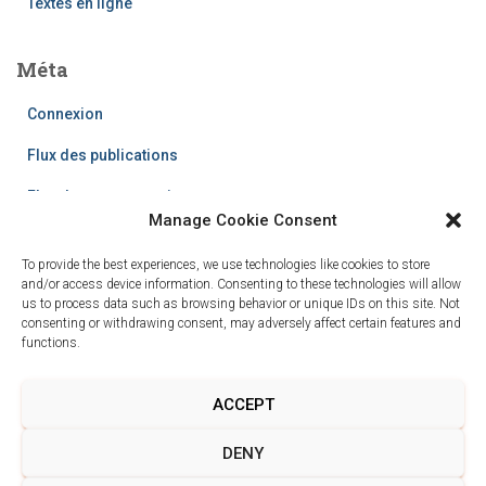
Textes en ligne
Méta
Connexion
Flux des publications
Flux des commentaires
Manage Cookie Consent
Site de WordPress-FR
To provide the best experiences, we use technologies like cookies to store
and/or access device information. Consenting to these technologies will allow
us to process data such as browsing behavior or unique IDs on this site. Not
consenting or withdrawing consent, may adversely affect certain features and
functions.
ACCEPT
POLITIQUE DE CONFIDENTIALITÉ
DENY
CONDITIONS GÉNÉRALES DE VENTE