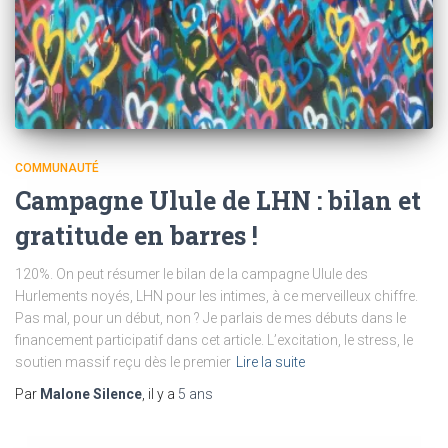
COMMUNAUTÉ
Campagne Ulule de LHN : bilan et
gratitude en barres !
120%. On peut résumer le bilan de la campagne Ulule des
Hurlements noyés, LHN pour les intimes, à ce merveilleux chiffre.
Pas mal, pour un début, non ? Je parlais de mes débuts dans le
financement participatif dans cet article. L’excitation, le stress, le
soutien massif reçu dès le premier
Lire la suite
Par
Malone Silence
, il y a
5 ans