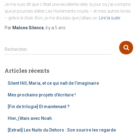
Je me suis dit que c’était une excellente idée, le jour où j’ai compris
que je pourrais éditer Les Hurlements noyés – et mes autres livres
– grâce à Ulule. Bon, je me doutais que j’allais un
Lire la suite
Par
Malone Silence
, il y a
5 ans
R
Rechercher…
e
c
h
Articles récents
e
r
Silent Hill, Maria, et ce qui naît de l’imaginaire
c
h
Mes prochains projets d’écriture !
e
[Fin de trilogie] Et maintenant ?
r
Hier, j’étais avec Noah.
:
[Extrait] Les Nuits du Dehors : Son sourire les regarde