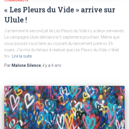
COMMUNAUTÉ
« Les Pleurs du Vide » arrive sur
Ulule !
J’ai terminé le second jet de Les Pleurs du Vide il y a deux semaines.
La campagne Ulule démarre le 5 septembre prochain. Même que
vous pouvez vous tenir au courant du lancement juste ici. Eh
ouais. J’ai mis du temps à réaliser que Les Pleurs du Vide, c’était
fini.
Lire la suite
Par
Malone Silence
, il y a
4 ans