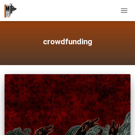
OUVRI
crowdfunding