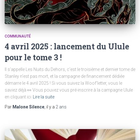
COMMUNAUTÉ
4 avril 2025 : lancement du Ulule
pour le tome 3 !
Il s’appelle Les Nuits du Dehors, c’est le troisième et dernier tome de
Stanley n’est pas mort, et la campagne de financement dédiée
démarre le 4 avril 2025 ! Si vous suivez la Woof’letter, vous le
saviez déjà 👀 Vous pouvez vous pré-inscrire à la campagne Ulule
en cliquant ici
Lire la suite
Par
Malone Silence
, il y a
2 ans