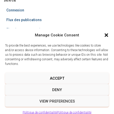
Connexion
Flux des publications
Flux des commentaires
Manage Cookie Consent
Site de WordPress-FR
To provide the best experiences, we use technologies like cookies to store
and/or access device information. Consenting to these technologies will allow
us to process data such as browsing behavior or unique IDs on this site. Not
consenting or withdrawing consent, may adversely affect certain features and
functions.
ACCEPT
POLITIQUE DE CONFIDENTIALITÉ
DENY
CONDITIONS GÉNÉRALES DE VENTE
VIEW PREFERENCES
Hestia | Développé par
ThemeIsle
Politique de confidentialité
Politique de confidentialité