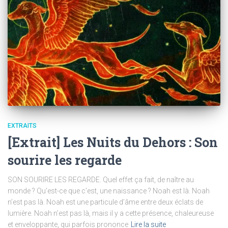
EXTRAITS
[Extrait] Les Nuits du Dehors : Son
sourire les regarde
SON SOURIRE LES REGARDE. Quel effet ça fait, de naître au
monde ? Qu’est-ce que c’est, une naissance ? Noah est là. Noah
n’est pas là. Noah est une particule d’âme entre deux éclats de
lumière. Noah n’est pas là, mais il y a cette présence, chaleureuse
et enveloppante, qui parfois prononce
Lire la suite