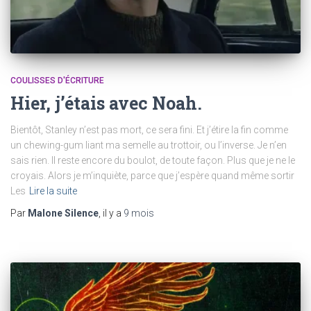
COULISSES D'ÉCRITURE
Hier, j’étais avec Noah.
Bientôt, Stanley n’est pas mort, ce sera fini. Et j’étire la fin comme
un chewing-gum liant ma semelle au trottoir, ou l’inverse. Je n’en
sais rien. Il reste encore du boulot, de toute façon. Plus que je ne le
croyais. Alors je m’inquiète, parce que j’espère quand même sortir
Les
Lire la suite
Par
Malone Silence
, il y a
9 mois