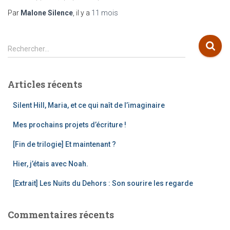
Par
Malone Silence
, il y a
11 mois
R
Rechercher…
e
c
h
Articles récents
e
r
Silent Hill, Maria, et ce qui naît de l’imaginaire
c
h
Mes prochains projets d’écriture !
e
[Fin de trilogie] Et maintenant ?
r
Hier, j’étais avec Noah.
:
[Extrait] Les Nuits du Dehors : Son sourire les regarde
Commentaires récents