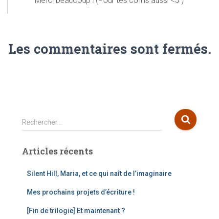
Merci beaucoup ! (Pour tes coms aussi <3 )
Les commentaires sont fermés.
R
Rechercher…
e
c
Articles récents
h
e
r
Silent Hill, Maria, et ce qui naît de l’imaginaire
c
Mes prochains projets d’écriture !
h
e
[Fin de trilogie] Et maintenant ?
r