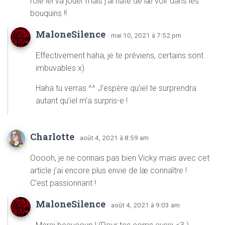
rôle iel va jouer mais j’ai hâte de læ voir dans les
bouquins !!
MaloneSilence
· mai 10, 2021 à 7:52 pm
Effectivement haha, je te préviens, certains sont
imbuvables x)
Haha tu verras ^^ J’espère qu’iel te surprendra
autant qu’iel m’a surpris-e !
Charlotte
· août 4, 2021 à 8:59 am
Ooooh, je ne connais pas bien Vicky mais avec cet
article j’ai encore plus envie de læ connaître !
C’est passionnant !
MaloneSilence
· août 4, 2021 à 9:03 am