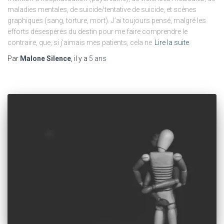
maladies mentales, de suicide/tentative de suicide, et scènes
graphiques (sang, torture, mort). J’ai toujours pensé, malgré les
efforts désespérés du destin pour me faire comprendre le
contraire, que, si j’aimais mes patients, cela ne
Lire la suite
Par
Malone Silence
, il y a
5 ans