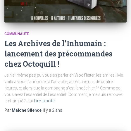
COMMUNAUTÉ
Les Archives de l’Inhumain :
lancement des précommandes
chez Octoquill !
Je n’ai même pas pu vous en parler en Woof’letter, les ami·es ! Me
voilà à vous l’annoncer à l’arrache, après une nuit de quatre
heures, et alors que la campagne s’est lancée hier.^^ Comme ça,
vous avez l’essentiel de l’essentiel ! Comment je me suis retrouvé
embarqué ? J’ai
Lire la suite
Par
Malone Silence
, il y a
2 ans