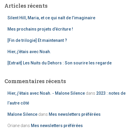
h
Articles récents
e
r
Silent Hill, Maria, et ce qui naît de l’imaginaire
c
h
Mes prochains projets d’écriture !
e
[Fin de trilogie] Et maintenant ?
r
Hier, j’étais avec Noah.
:
[Extrait] Les Nuits du Dehors : Son sourire les regarde
Commentaires récents
Hier, j'étais avec Noah. - Malone Silence
dans
2023 : notes de
l’autre côté
Malone Silence
dans
Mes newsletters préférées
Oriane
dans
Mes newsletters préférées