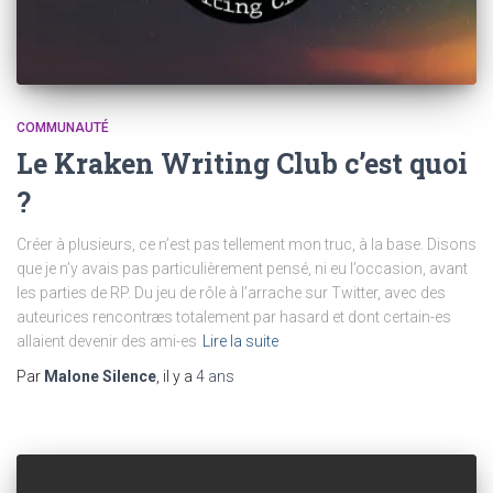
COMMUNAUTÉ
Le Kraken Writing Club c’est quoi
?
Créer à plusieurs, ce n’est pas tellement mon truc, à la base. Disons
que je n’y avais pas particulièrement pensé, ni eu l’occasion, avant
les parties de RP. Du jeu de rôle à l’arrache sur Twitter, avec des
auteurices rencontræs totalement par hasard et dont certain-es
allaient devenir des ami-es
Lire la suite
Par
Malone Silence
, il y a
4 ans