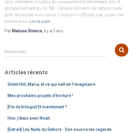
sexe, sidération, troubles du comportement alimentaire, viol, et
globalement rating +16. NB : Certains éléments de cette nouvelle
sont désormais non-canon ! L’histoire « officielle » de Lucien n’en
tiendra donc
Lire la suite
Par
Malone Silence
, il y a
5 ans
R
Rechercher…
e
c
h
Articles récents
e
r
Silent Hill, Maria, et ce qui naît de l’imaginaire
c
h
Mes prochains projets d’écriture !
e
[Fin de trilogie] Et maintenant ?
r
Hier, j’étais avec Noah.
:
[Extrait] Les Nuits du Dehors : Son sourire les regarde