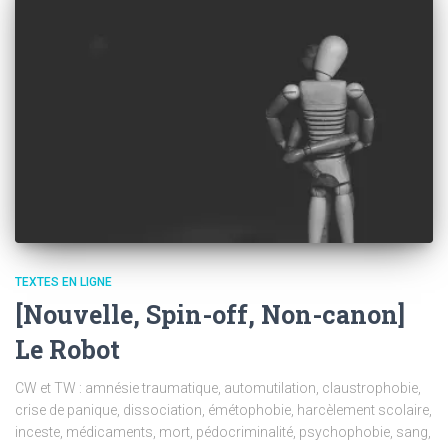
TEXTES EN LIGNE
[Nouvelle, Spin-off, Non-canon]
Le Robot
CW et TW : amnésie traumatique, automutilation, claustrophobie,
crise de panique, dissociation, émétophobie, harcèlement scolaire,
inceste, médicaments, mort, pédocriminalité, psychophobie, sang,