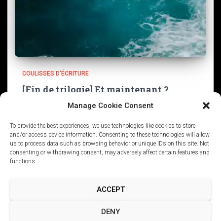
COULISSES D'ÉCRITURE
[Fin de trilogie] Et maintenant ?
Manage Cookie Consent
Il y a dix jours tout pile, le dernier tome de Stanley n’est
pas mort est sorti. Et maintenant ? Je navigue entre les
To provide the best experiences, we use technologies like cookies to store
salves de colis Ulule, les mails à envoyer, les nouvelles
and/or access device information. Consenting to these technologies will allow
commandes
Lire la suite
us to process data such as browsing behavior or unique IDs on this site. Not
consenting or withdrawing consent, may adversely affect certain features and
functions.
ACCEPT
POLITIQUE DE CONFIDENTIALITÉ
DENY