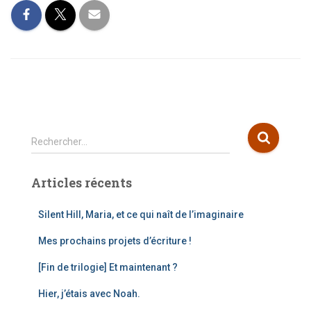
R
Rechercher…
e
c
Articles récents
h
e
r
Silent Hill, Maria, et ce qui naît de l’imaginaire
c
Mes prochains projets d’écriture !
h
e
[Fin de trilogie] Et maintenant ?
r
Hier, j’étais avec Noah.
: