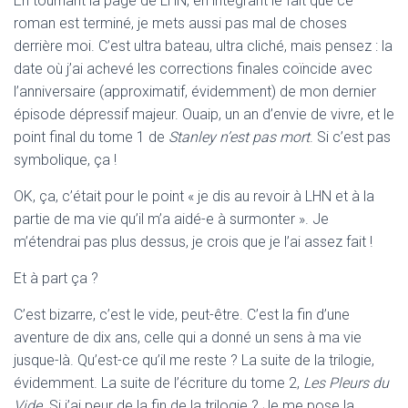
En tournant la page de LHN, en intégrant le fait que ce
roman est terminé, je mets aussi pas mal de choses
derrière moi. C’est ultra bateau, ultra cliché, mais pensez : la
date où j’ai achevé les corrections finales coïncide avec
l’anniversaire (approximatif, évidemment) de mon dernier
épisode dépressif majeur. Ouaip, un an d’envie de vivre, et le
point final du tome 1 de
Stanley n’est pas mort
. Si c’est pas
symbolique, ça !
OK, ça, c’était pour le point « je dis au revoir à LHN et à la
partie de ma vie qu’il m’a aidé-e à surmonter ». Je
m’étendrai pas plus dessus, je crois que je l’ai assez fait !
Et à part ça ?
C’est bizarre, c’est le vide, peut-être. C’est la fin d’une
aventure de dix ans, celle qui a donné un sens à ma vie
jusque-là. Qu’est-ce qu’il me reste ? La suite de la trilogie,
évidemment. La suite de l’écriture du tome 2,
Les Pleurs du
Vide
. Si j’ai peur de la fin de la trilogie ? Je me pose la