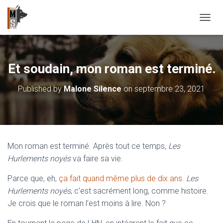
OUVRI
Et soudain, mon roman est terminé.
Published by
Malone Silence
on
septembre 23, 2021
Mon roman est terminé. Après tout ce temps,
Les
Hurlements noyés
va faire sa vie.
Parce que, eh,
ça fait quand même plus de dix ans
.
Les
Hurlements noyés
, c’est sacrément long, comme histoire.
Je crois que le roman l’est moins à lire. Non ?