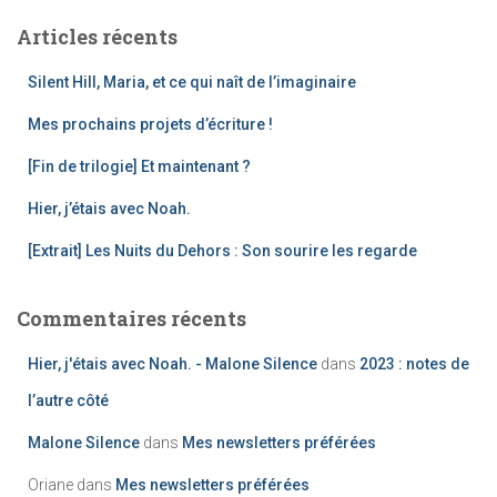
h
Articles récents
e
r
Silent Hill, Maria, et ce qui naît de l’imaginaire
c
h
Mes prochains projets d’écriture !
e
[Fin de trilogie] Et maintenant ?
r
Hier, j’étais avec Noah.
:
[Extrait] Les Nuits du Dehors : Son sourire les regarde
Commentaires récents
Hier, j'étais avec Noah. - Malone Silence
dans
2023 : notes de
l’autre côté
Malone Silence
dans
Mes newsletters préférées
Oriane
dans
Mes newsletters préférées