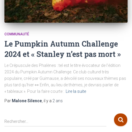
COMMUNAUTÉ
Le Pumpkin Autumn Challenge
2024 et « Stanley n’est pas mort »
Le Crépuscule des Phalènes : tel est le titre évocateur de l’édition
2024 du Pumpkin Autumn Challenge. Ce club culturel très
populaire, créé par Guimause, a dévoilé ses nouveaux thèmes pas
plus tard qu’hier 👀 Enfin, au lieu de thèmes, je devrais parler de
« tableaux ». Pour la faire courte :
Lire la suite
Par
Malone Silence
, il y a
2 ans
R
Rechercher…
e
c