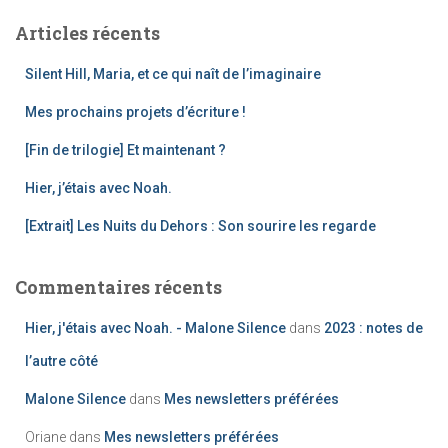
h
Articles récents
e
r
Silent Hill, Maria, et ce qui naît de l’imaginaire
c
h
Mes prochains projets d’écriture !
e
[Fin de trilogie] Et maintenant ?
r
Hier, j’étais avec Noah.
:
[Extrait] Les Nuits du Dehors : Son sourire les regarde
Commentaires récents
Hier, j'étais avec Noah. - Malone Silence
dans
2023 : notes de
l’autre côté
Malone Silence
dans
Mes newsletters préférées
Oriane
dans
Mes newsletters préférées