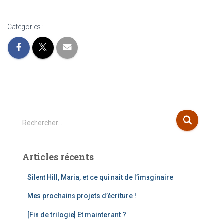
Catégories :
R
Rechercher…
e
c
h
Articles récents
e
r
Silent Hill, Maria, et ce qui naît de l’imaginaire
c
h
Mes prochains projets d’écriture !
e
[Fin de trilogie] Et maintenant ?
r