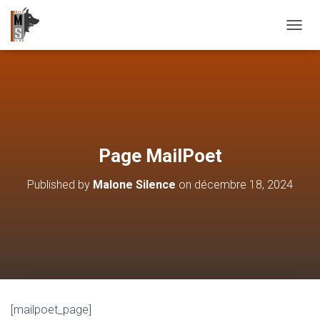
OUVRI
Page MailPoet
Published by
Malone Silence
on
décembre 18, 2024
[mailpoet_page]