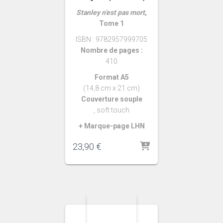
Stanley n’est pas mort
,
Tome 1
ISBN : 9782957999705
Nombre de pages :
410
Format A5
(14,8 cm x 21 cm)
Couverture souple
, soft touch
+ Marque-page LHN
23,90
€