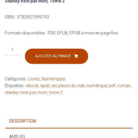
Stanley n’est pas mort
, Tome 2
ISBN : 9782957999743
Formats disponibles : PDF, EPUB, EPUB à mise en page fixe.
quantité
de
AJOUTER AU PANIER
Les
Pleurs
du
Catégories :
Livres
,
Numériques
Vide
Étiquettes :
ebook
,
epub
,
les pleurs du vide
,
numérique
,
pdf
,
roman
,
(numérique)
stanley n'est pas mort
,
tome 2
DESCRIPTION
AVIS (0)