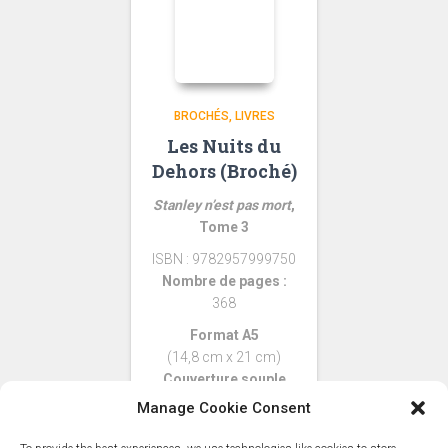
BROCHÉS
LIVRES
Les Nuits du
Dehors (Broché)
Stanley n’est pas mort
,
Tome 3
ISBN : 9782957999750
Nombre de pages :
368
Format A5
(14,8 cm x 21 cm)
Couverture souple
, soft touch
Manage Cookie Consent
+ Marque-page LNdD