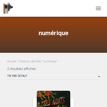
OUVRI
numérique
Accueil
/ Produits identifiés “numérique”
2 résultats affichés