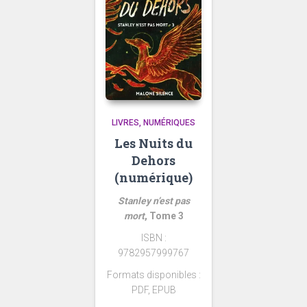
LIVRES
NUMÉRIQUES
Les Nuits du
Dehors
(numérique)
Stanley n’est pas
mort
, Tome 3
ISBN :
9782957999767
Formats disponibles :
PDF, EPUB